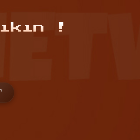
ıkın !
Y