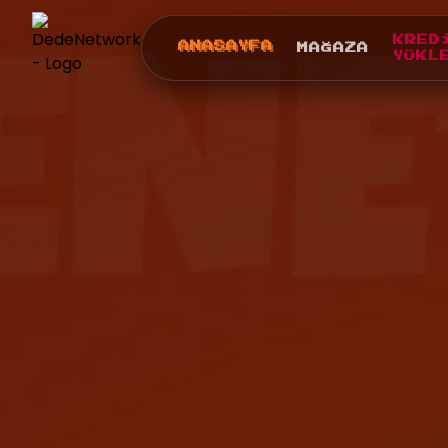
KRED
ANASAYFA
MAĞAZA
YÜKL