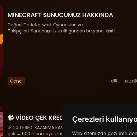
MİNECRAFT SUNUCUMUZ HAKKINDA
Değerli DedeNetwork Oyuncuları ve
Takipçileri; Sunucumuzun ilk günden bu yana, kısıtlı
imkanlarımıza rağmen sizlere en kaliteli ve kesintisiz oyun
deneyimini sunmak için büyük bir özveriyle çalıştık. Ancak,
dünya genelinde yaşanan kriz......
Genel
0
1424
📹 VİDEO ÇEK KREDİ KAZAN KAMPANYASI
Çerezleri kullanıy
🎉 200 KREDİ KAZANMA KAMPANYASI BAŞLADI! 📹 Uzun video
Web sitemizde gezinme deneyi
çek → 600 izlenmeye ulaş → 200 kredi kazan🎬 Kısa video