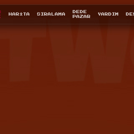
I
DEDE
HARITA
SIRALAMA
YARDIM
DE
E
PAZAR