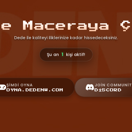
le Maceraya Ç
Dede ile kaliteyi iliklerinize kadar hissedeceksiniz.
1
Şu an
kişi aktif!
ŞIMDI OYNA
JOIN COMMUNIT
OYNA.DEDENW.COM
DISCORD