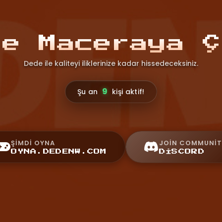
le Maceraya Ç
Dede ile kaliteyi iliklerinize kadar hissedeceksiniz.
9
Şu an
kişi aktif!
ŞIMDI OYNA
JOIN COMMUNIT
OYNA.DEDENW.COM
DISCORD