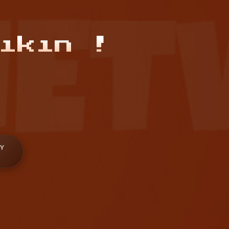
ıkın !
Y