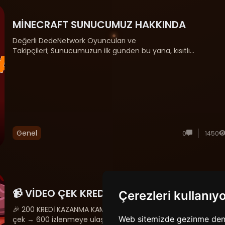
MİNECRAFT SUNUCUMUZ HAKKINDA
Değerli DedeNetwork Oyuncuları ve
Takipçileri; Sunucumuzun ilk günden bu yana, kısıtlı
imkanlarımıza rağmen sizlere en kaliteli ve kesintisiz oyun
deneyimini sunmak için büyük bir özveriyle çalıştık. Ancak,
dünya genelinde yaşanan kriz......
Genel
0
1450
📹 VİDEO ÇEK KREDİ KAZAN KAMPANYASI
Çerezleri kullanıy
🎉 200 KREDİ KAZANMA KAMPANYASI BAŞLADI! 📹 Uzun video
Web sitemizde gezinme deneyi
çek → 600 izlenmeye ulaş → 200 kredi kazan🎬 Kısa video