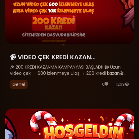
📹 VİDEO ÇEK KREDİ KAZAN
KAMPANYASI
🎉 200 KREDİ KAZANMA KAMPANYASI BAŞLADI! 📹 Uzun
video çek → 600 izlenmeye ulaş → 200 kredi kazan🎬
Kısa video çek → 10.000 izlenmeye ulaş → 200 kredi
Genel
0
1269
kazan 💡 İçeriğini üret, hedef izlenmeye ulaş ve
ödülünü kap!🚀 Hemen katıl, kazanma......