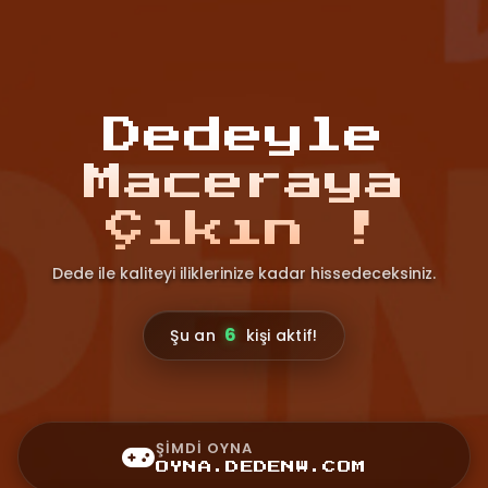
Dedeyle
Maceraya
Çıkın !
Dede ile kaliteyi iliklerinize kadar hissedeceksiniz.
6
Şu an
kişi aktif!
ŞIMDI OYNA
OYNA.DEDENW.COM