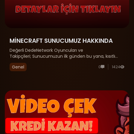
MİNECRAFT SUNUCUMUZ HAKKINDA
Değerli DedeNetwork Oyuncuları ve
Takipçileri; Sunucumuzun ilk günden bu yana, kısıtlı
imkanlarımıza rağmen sizlere en kaliteli ve kesintisiz
Genel
0
1424
oyun deneyimini sunmak için büyük bir özveriyle
çalıştık. Ancak, dünya genelinde yaşanan kriz......