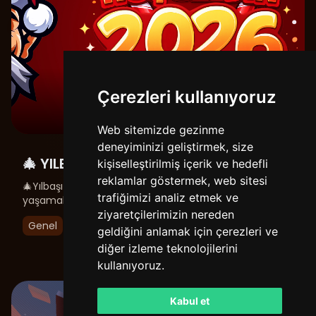
Çerezleri kullanıyoruz
Web sitemizde gezinme
deneyiminizi geliştirmek, size
🎄 YILBAŞI ÇEKİLİŞİ AÇIKLANDI!
kişiselleştirilmiş içerik ve hedefli
reklamlar göstermek, web sitesi
🎄Yılbaşı Çekilişi Sonuçlandı! Yılbaşı coşkusunu birlikte
trafiğimizi analiz etmek ve
yaşamak için düzenlediğimiz çekilişimiz
tamamlandı.İşte şanslı kazananlarımız: kerem54 — 400
ziyaretçilerimizin nereden
Genel
0
1349
DEDECOINdevNyxen — 200 DEDECOINzaralsa — 150
geldiğini anlamak için çerezleri ve
DEDECOINoxium35 — 100 DEDECOINomar ......
diğer izleme teknolojilerini
kullanıyoruz.
Kabul et