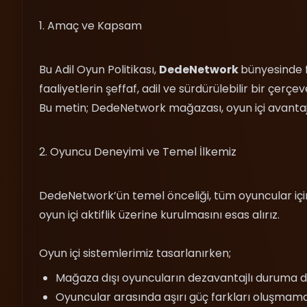
1. Amaç ve Kapsam
Bu Adil Oyun Politikası,
DedeNetwork
bünyesinde 
faaliyetlerin şeffaf, adil ve sürdürülebilir bir ç
Bu metin; DedeNetwork mağazası, oyun içi avantajlar
2. Oyuncu Deneyimi ve Temel İlkemiz
DedeNetwork’ün temel önceliği, tüm oyuncular iç
oyun içi aktiflik üzerine kurulmasını esas alırız.
Oyun içi sistemlerimiz tasarlanırken;
Mağaza dışı oyuncuların dezavantajlı duruma 
Oyuncular arasında aşırı güç farkları oluşmama