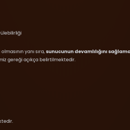
lebilirliği
olmasının yanı sıra,
sunucunun devamlılığını sağlama
emiz gereği açıkça belirtilmektedir.
tedir.