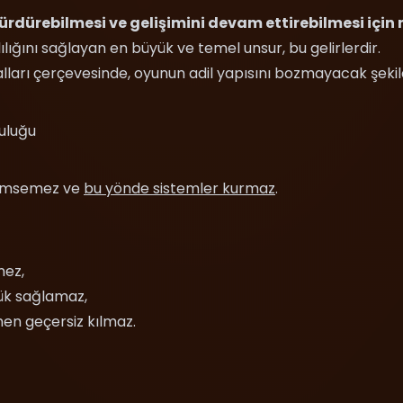
ürdürebilmesi ve gelişimini devam ettirebilmesi için
ığını sağlayan en büyük ve temel unsur, bu gelirlerdir.
uralları çerçevesinde, oyunun adil yapısını bozmayacak şeki
uluğu
nimsemez ve
bu yönde sistemler kurmaz
.
mez,
ük sağlamaz,
men geçersiz kılmaz.