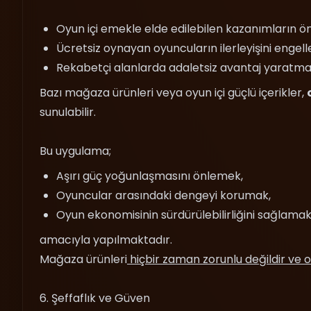
Oyun içi emekle elde edilebilen kazanımların 
Ücretsiz oynayan oyuncuların ilerleyişini engel
Rekabetçi alanlarda adaletsiz avantaj yaratma
Bazı mağaza ürünleri veya oyun içi güçlü içerikler,
sunulabilir.
Bu uygulama;
Aşırı güç yoğunlaşmasını önlemek,
Oyuncular arasındaki dengeyi korumak,
Oyun ekonomisinin sürdürülebilirliğini sağlama
amacıyla yapılmaktadır.
Mağaza ürünleri
hiçbir zaman zorunlu değildir ve o
6. Şeffaflık ve Güven