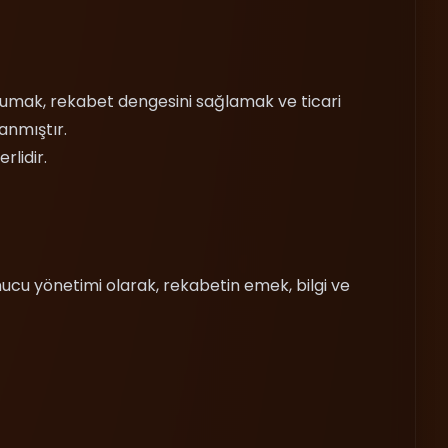
umak, rekabet dengesini sağlamak ve ticari
anmıştır.
rlidir.
ucu yönetimi olarak, rekabetin emek, bilgi ve