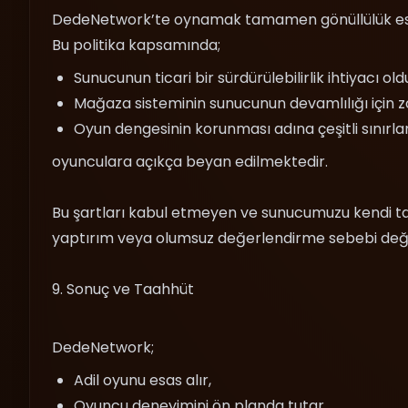
DedeNetwork’te oynamak tamamen gönüllülük es
Bu politika kapsamında;
Sunucunun ticari bir sürdürülebilirlik ihtiyacı old
Mağaza sisteminin sunucunun devamlılığı için z
Oyun dengesinin korunması adına çeşitli sınırl
oyunculara açıkça beyan edilmektedir.
Bu şartları kabul etmeyen ve sunucumuzu kendi ta
yaptırım veya olumsuz değerlendirme sebebi değil
9. Sonuç ve Taahhüt
DedeNetwork;
Adil oyunu esas alır,
Oyuncu deneyimini ön planda tutar,