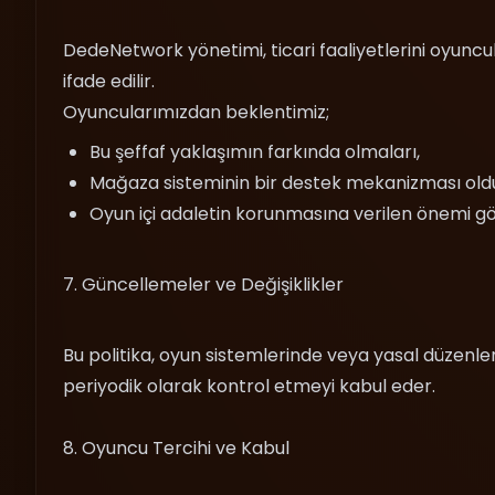
DedeNetwork yönetimi, ticari faaliyetlerini oyuncu
ifade edilir.
Oyuncularımızdan beklentimiz;
Bu şeffaf yaklaşımın farkında olmaları,
Mağaza sisteminin bir destek mekanizması oldu
Oyun içi adaletin korunmasına verilen önemi g
7. Güncellemeler ve Değişiklikler
Bu politika, oyun sistemlerinde veya yasal düzenl
periyodik olarak kontrol etmeyi kabul eder.
8. Oyuncu Tercihi ve Kabul