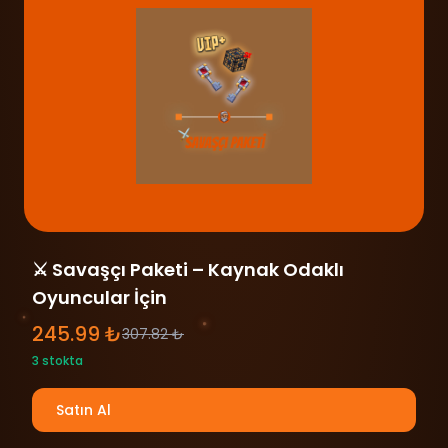
⚔️ Savaşçı Paketi – Kaynak Odaklı
Oyuncular İçin
245.99 ₺
307.82 ₺
3 stokta
Satın Al