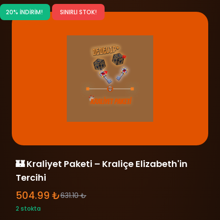
20% İNDİRİM!
SINIRLI STOK!
🏰 Kraliyet Paketi – Kraliçe Elizabeth'in
Tercihi
504.99 ₺
631.10 ₺
2 stokta