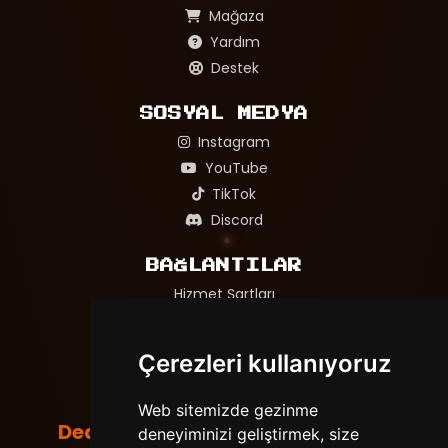
Mağaza
Yardım
Destek
SOSYAL MEDYA
Instagram
YouTube
TikTok
Discord
BAĞLANTILAR
Hizmet Şartları
Gizlilik Politikası
Adil Oyun ve Mağaza Politikası
Çerezleri kullanıyoruz
Web sitemizde gezinme
DedeNetwork
deneyiminizi geliştirmek, size
Tüm hakları saklıdır. © 2026