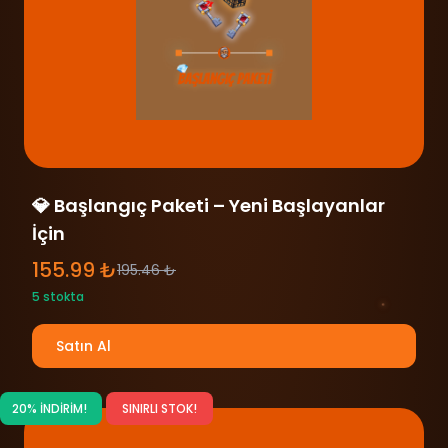
💎 Başlangıç Paketi – Yeni Başlayanlar
İçin
155.99 ₺
195.46 ₺
5 stokta
Satın Al
20% İNDİRİM!
SINIRLI STOK!