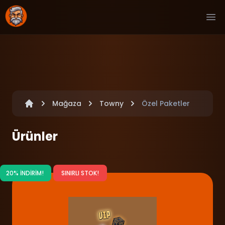
Ope
Mağaza
Towny
Özel Paketler
Ürünler
20% İNDİRİM!
SINIRLI STOK!