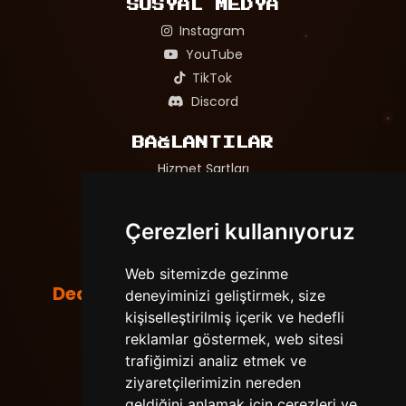
SOSYAL MEDYA
Instagram
YouTube
TikTok
Discord
BAĞLANTILAR
Hizmet Şartları
Gizlilik Politikası
Adil Oyun ve Mağaza Politikası
Çerezleri kullanıyoruz
Web sitemizde gezinme
DedeNetwork
deneyiminizi geliştirmek, size
Tüm hakları saklıdır. © 2026
Powered by
LeaderOS
kişiselleştirilmiş içerik ve hedefli
reklamlar göstermek, web sitesi
trafiğimizi analiz etmek ve
ziyaretçilerimizin nereden
geldiğini anlamak için çerezleri ve