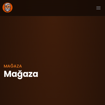
Ope
MAĞAZA
Mağaza