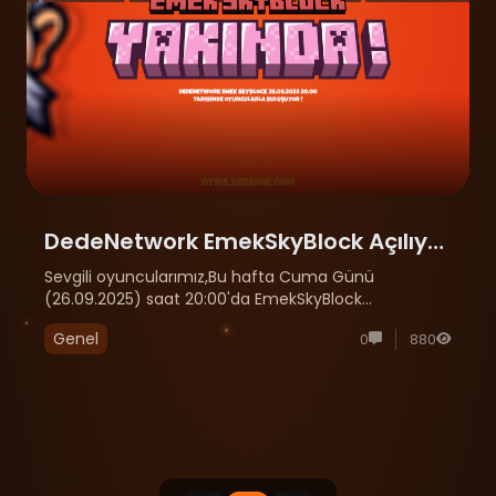
DedeNetwork EmekSkyBlock Açılıyor
!
Sevgili oyuncularımız,Bu hafta Cuma Günü
(26.09.2025) saat 20:00'da EmekSkyBlock
sunucumuzu sizlerle buluşturacak olmanın
Genel
0
880
mutluluğunu yaşıyoruz! ⛏️ Emek tabanlı, dengeli
ekonomi sistemi🌍 Uzun soluklu oyun keyfi⚔️ Rekabet
ve dostluk oda......