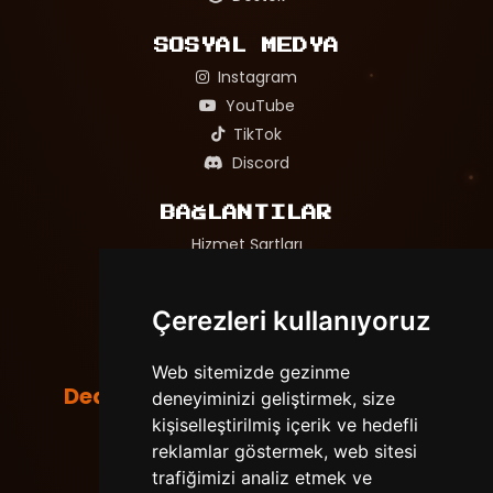
SOSYAL MEDYA
Instagram
YouTube
TikTok
Discord
BAĞLANTILAR
Hizmet Şartları
Gizlilik Politikası
Adil Oyun ve Mağaza Politikası
Çerezleri kullanıyoruz
Web sitemizde gezinme
DedeNetwork
deneyiminizi geliştirmek, size
Tüm hakları saklıdır. © 2026
Powered by
LeaderOS
kişiselleştirilmiş içerik ve hedefli
reklamlar göstermek, web sitesi
trafiğimizi analiz etmek ve