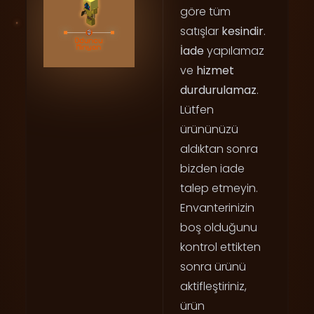
göre tüm
satışlar
kesindir
.
İade
yapılamaz
ve
hizmet
durdurulamaz
.
Lütfen
ürününüzü
aldıktan sonra
bizden iade
talep etmeyin.
Envanterinizin
boş olduğunu
kontrol ettikten
sonra ürünü
aktifleştiriniz,
ürün