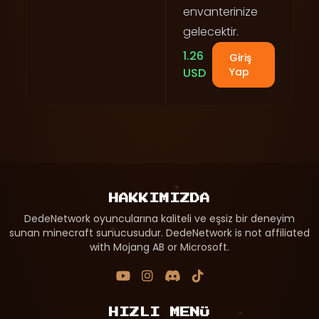
envanterinize
gelecektir.
1.26
Giriş
USD
Yap
HAKKIMIZDA
DedeNetwork oyuncularına kaliteli ve eşsiz bir deneyim
sunan minecraft sunucusudur. DedeNetwork is not affiliated
with Mojang AB or Microsoft.
HIZLI MENÜ