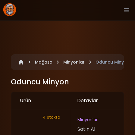
Ope
Mağaza
Minyonlar
Oduncu Minyon
Oduncu Minyon
Ürün
Detaylar
4 stokta
Minyonlar
Satın Al