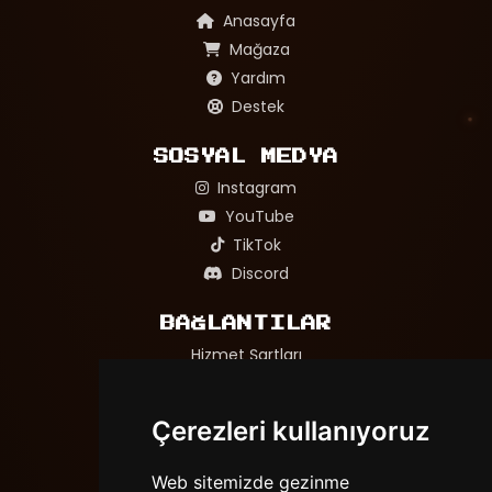
Anasayfa
Mağaza
Yardım
Destek
SOSYAL MEDYA
Instagram
YouTube
TikTok
Discord
BAĞLANTILAR
Hizmet Şartları
Gizlilik Politikası
Adil Oyun ve Mağaza Politikası
Çerezleri kullanıyoruz
Web sitemizde gezinme