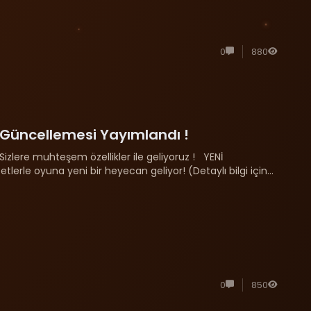
0
880
Güncellemesi Yayımlandı !
 Sizlere muhteşem özellikler ile geliyoruz ! YENİ
lerle oyuna yeni bir heyecan geliyor! (Detaylı bilgi için
EM......
0
850