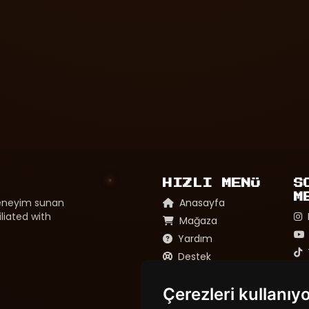
HIZLI MENÜ
S
M
 deneyim sunan
Anasayfa
liated with
Mağaza
Yardım
Destek
Çerezleri kullanıy