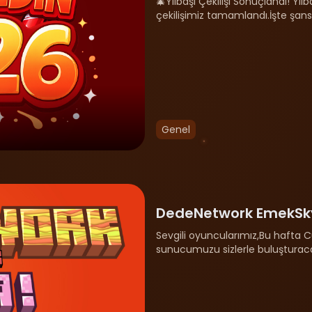
🎄Yılbaşı Çekilişi Sonuçlandı! Yı
çekilişimiz tamamlandı.İşte şa
200 DEDECOINzaralsa — 150 DEDE
Genel
DedeNetwork EmekSkyB
Sevgili oyuncularımız,Bu hafta
sunucumuzu sizlerle buluşturaca
dengeli ekonomi sistemi🌍 Uzun s