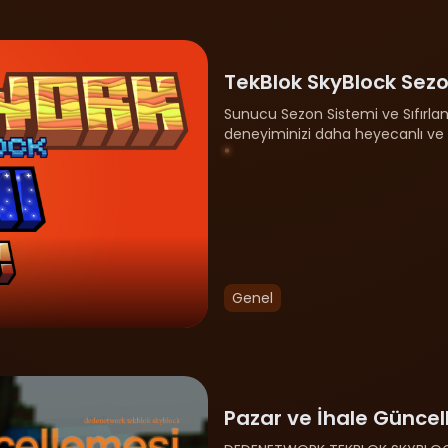
TekBlok SkyBlock Sezon
Sunucu Sezon Sistemi ve Sıfırla
deneyiminizi daha heyecanlı ve 
yapacağımızı buradan duyuruyoruz
Genel
Pazar ve İhale Güncel