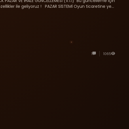
PAZAR VE İHALE GÜNCELLEMESİ (V.1.1) Bu güncelleme için
zellikler ile geliyoruz ! PAZAR SİSTEMİ Oyun ticaretine yeni
1
1065