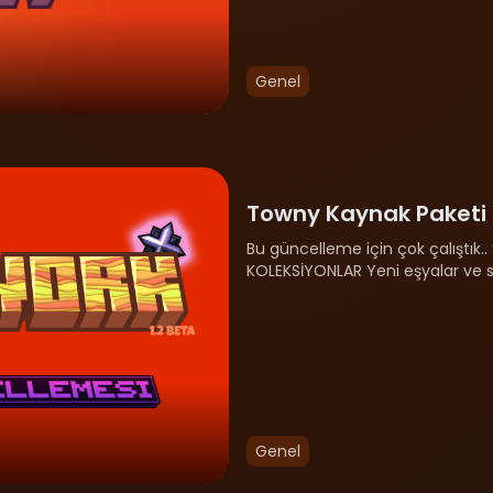
Genel
Towny Kaynak Paketi 
Bu güncelleme için çok çalıştık..
KOLEKSİYONLAR Yeni eşyalar ve set
görsellere tıklayın.) YENİ İHALE SİST
Genel