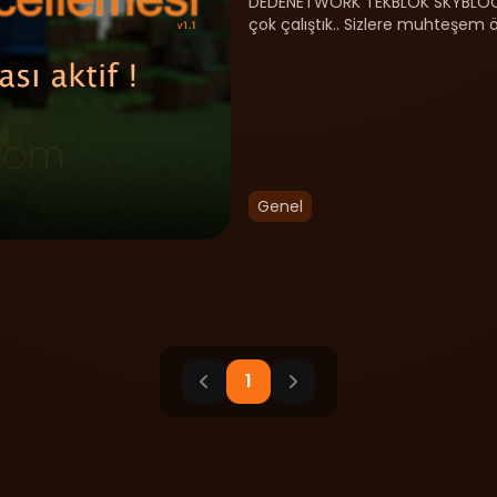
DEDENETWORK TEKBLOK SKYBLOCK 
çok çalıştık.. Sizlere muhteşem ö
bir soluk getiriyoruz. A......
Genel
1