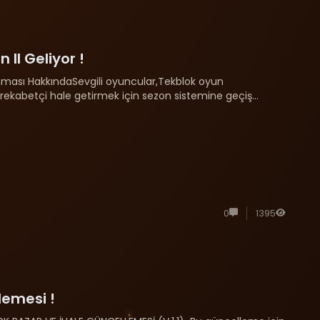
 II Geliyor !
nması HakkındaSevgili oyuncular,Tekblok oyun
rekabetçi hale getirmek için sezon sistemine geçiş
.Sezon sisteminin temel amacı oyun sürdürülebilirl......
0
1395
lemesi !