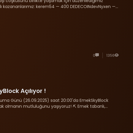
lbaşı coşkusunu birlikte yaşamak için düzenlediğimiz
nslı kazananlarımız: kerem54 — 400 DEDECOINdevNyxen —
COINoxium35 — 100 DEDECOINomar ......
0
1356
lock Açılıyor !
 Cuma Günü (26.09.2025) saat 20:00'da EmekSkyBlock
k olmanın mutluluğunu yaşıyoruz! ⛏️ Emek tabanlı,
oluklu oyun keyfi⚔️ Rekabet ve dostluk oda......