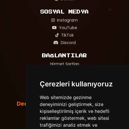
SOSYAL MEDYA
Instagram
YouTube
TikTok
Discord
BAĞLANTILAR
Hizmet Şartları
Gizlilik Politikası
Adil Oyun ve Mağaza Politikası
Çerezleri kullanıyoruz
Web sitemizde gezinme
DedeNetwork
deneyiminizi geliştirmek, size
Tüm hakları saklıdır. © 2026
Powered by
LeaderOS
kişiselleştirilmiş içerik ve hedefli
reklamlar göstermek, web sitesi
trafiğimizi analiz etmek ve