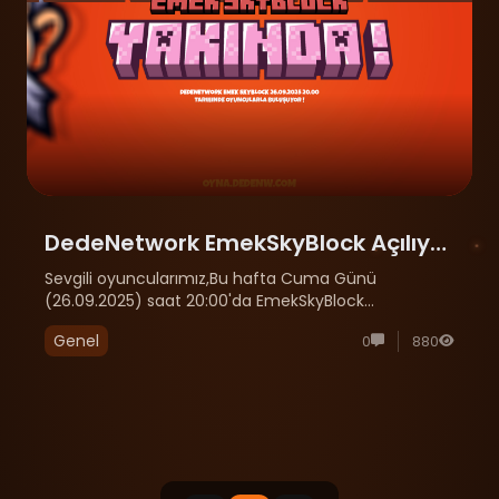
DedeNetwork EmekSkyBlock Açılıyor
!
Sevgili oyuncularımız,Bu hafta Cuma Günü
(26.09.2025) saat 20:00'da EmekSkyBlock
sunucumuzu sizlerle buluşturacak olmanın
Genel
0
880
mutluluğunu yaşıyoruz! ⛏️ Emek tabanlı, dengeli
ekonomi sistemi🌍 Uzun soluklu oyun keyfi⚔️ Rekabet
ve dostluk oda......